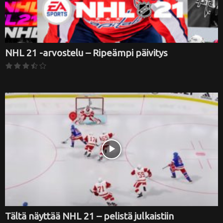
NHL 21 -arvostelu – Ripeämpi päivitys
Tältä näyttää NHL 21 – pelistä julkaistiin