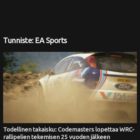
i
Tunniste: EA Sports
Todellinen takaisku: Codemasters lopettaa WRC-
rallipelien tekemisen 25 vuoden jälkeen