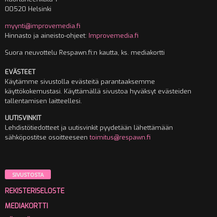
00520 Helsinki
myynti@improvemedia.fi
Hinnasto ja aineisto-ohjeet:
Improvemedia.fi
Suora neuvottelu Respawn.fi:n kautta, ks. mediakortti
EVÄSTEET
Käytämme sivustolla evästeitä parantaaksemme
käyttökokemustasi. Käyttämällä sivustoa hyväksyt evästeiden
tallentamisen laitteellesi.
UUTISVINKIT
Lehdistötiedotteet ja uutisvinkit pyydetään lähettämään
sähköpostitse osoitteeseen
toimitus@respawn.fi
SIVUSTOSTA
REKISTERISELOSTE
MEDIAKORTTI