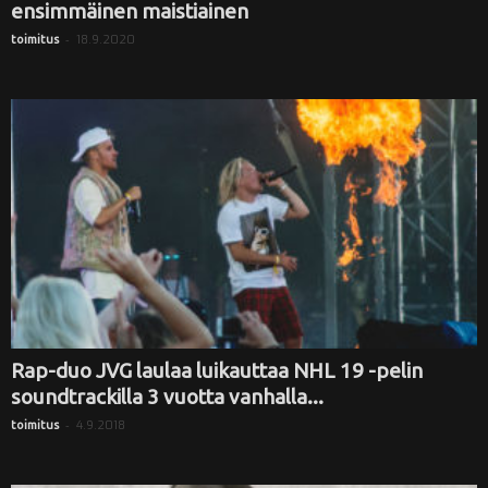
ensimmäinen maistiainen
-
18.9.2020
toimitus
Rap-duo JVG laulaa luikauttaa NHL 19 -pelin
soundtrackilla 3 vuotta vanhalla...
-
4.9.2018
toimitus