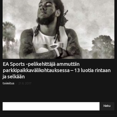
EA Sports -pelikehittäjä ammuttiin
parkkipaikkavälikohtauksessa – 13 luotia rintaan
ja selkään
-
21.6.2017
toimitus