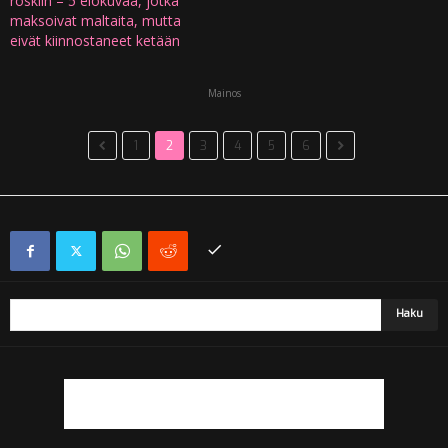
roskiin – 5 elokuvaa, jotka
maksoivat maltaita, mutta
eivät kiinnostaneet ketään
Mainos
1
2
3
4
5
6