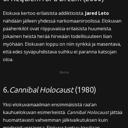
Elokuva kertoo erilaisista addiktioista.
Jared Leto
nähdään jälleen yhdessä narkomaaniroolissa. Elokuvan
päähenkilöt ovat riippuvaisia erilaisista huumeista.
Jokainen heistä herää hirveään todellisuuteen liian
myöhään. Elokuvan loppu on niin synkkä ja masentava,
että edes syväpuhdistava suihku ei paranna katsojan
oloa.
Mainos
6.
Cannibal Holocaust
(1980)
Yksi elokuvamaailman ensimmäisistä raa’an
kauhuelokuvan esimerkeistä.
Cannibal Holocaust
jättää
huomattavasti vahvemman jälkivaikutuksen kuin
modernit versionsa. Elokuva tuntuu kivuliaan