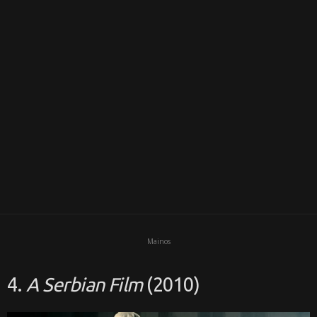
i
Mainos
4.
A Serbian Film
(2010)