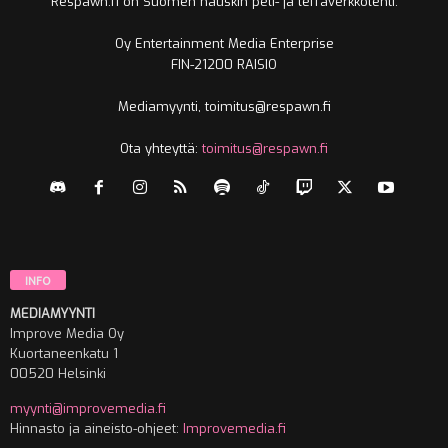
Respawn.fi on Suomen hauskin peli- ja leffaverkkolehti.
Oy Entertainment Media Enterprise
FIN-21200 RAISIO
Mediamyynti, toimitus@respawn.fi
Ota yhteyttä:
toimitus@respawn.fi
INFO
MEDIAMYYNTI
Improve Media Oy
Kuortaneenkatu 1
00520 Helsinki
myynti@improvemedia.fi
Hinnasto ja aineisto-ohjeet:
Improvemedia.fi