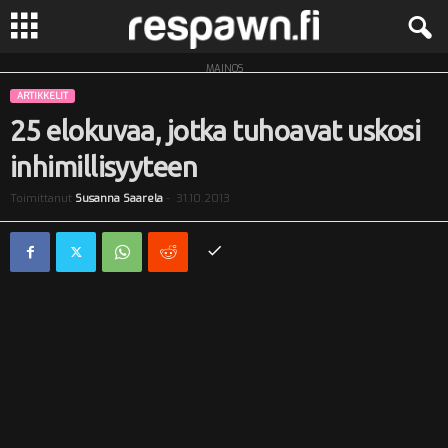
MAINOS
R
ARTIKKELIT
e
25 elokuvaa, jotka tuhoavat uskosi
inhimillisyyteen
s
Toimittanut
Susanna Saarela
-
31.10.2013
p
a
w
n
.
f