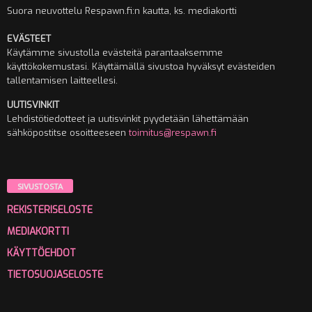
Suora neuvottelu Respawn.fi:n kautta, ks. mediakortti
EVÄSTEET
Käytämme sivustolla evästeitä parantaaksemme
käyttökokemustasi. Käyttämällä sivustoa hyväksyt evästeiden
tallentamisen laitteellesi.
UUTISVINKIT
Lehdistötiedotteet ja uutisvinkit pyydetään lähettämään
sähköpostitse osoitteeseen
toimitus@respawn.fi
SIVUSTOSTA
REKISTERISELOSTE
MEDIAKORTTI
KÄYTTÖEHDOT
TIETOSUOJASELOSTE