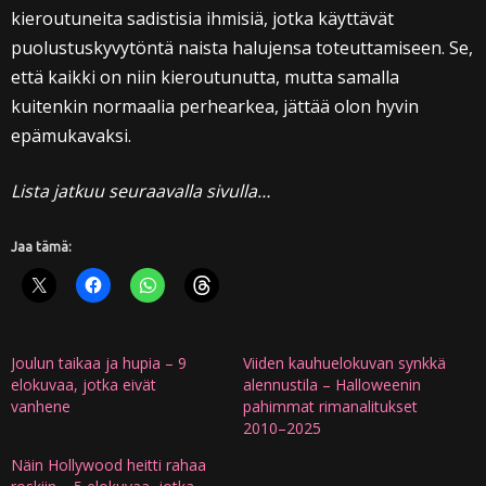
kieroutuneita sadistisia ihmisiä, jotka käyttävät
puolustuskyvytöntä naista halujensa toteuttamiseen. Se,
että kaikki on niin kieroutunutta, mutta samalla
kuitenkin normaalia perhearkea, jättää olon hyvin
epämukavaksi.
Lista jatkuu seuraavalla sivulla…
Jaa tämä:
Joulun taikaa ja hupia – 9
Viiden kauhuelokuvan synkkä
elokuvaa, jotka eivät
alennustila – Halloweenin
vanhene
pahimmat rimanalitukset
2010–2025
Näin Hollywood heitti rahaa