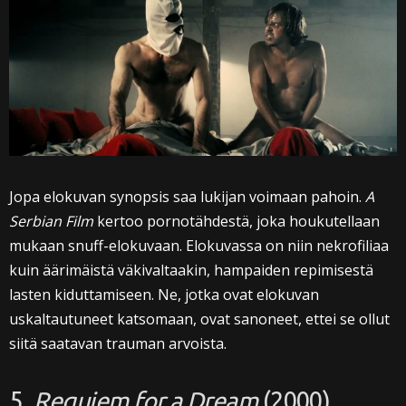
Jopa elokuvan synopsis saa lukijan voimaan pahoin.
A
Serbian Film
kertoo pornotähdestä, joka houkutellaan
mukaan snuff-elokuvaan. Elokuvassa on niin nekrofiliaa
kuin äärimäistä väkivaltaakin, hampaiden repimisestä
lasten kiduttamiseen. Ne, jotka ovat elokuvan
uskaltautuneet katsomaan, ovat sanoneet, ettei se ollut
siitä saatavan trauman arvoista.
5.
Requiem for a Dream
(2000)