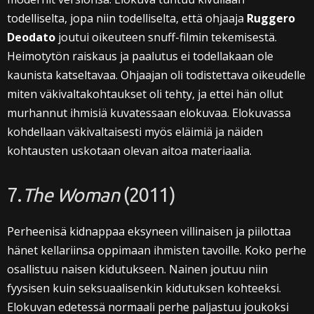
todelliselta, jopa niin todelliselta, että ohjaaja
Ruggero
Deodato
joutui oikeuteen snuff-filmin tekemisestä.
Heimotytön raiskaus ja paalutus ei todellakaan ole
kaunista katseltavaa. Ohjaajan oli todistettava oikeudelle
miten väkivaltakohtaukset oli tehty, ja ettei hän ollut
murhannut ihmisiä kuvatessaan elokuvaa. Elokuvassa
kohdellaan väkivaltaisesti myös eläimiä ja näiden
kohtausten uskotaan olevan aitoa materiaalia.
7.
The Woman
(2011)
Perheenisä kidnappaa eksyneen villinaisen ja piilottaa
hänet kellariinsa oppimaan ihmisten tavoille. Koko perhe
osallistuu naisen kidutukseen. Nainen joutuu niin
fyysisen kuin seksuaalisenkin kidutuksen kohteeksi.
Elokuvan edetessä normaali perhe paljastuu joukoksi