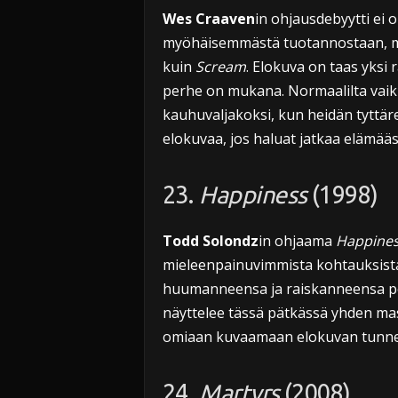
Wes Craaven
in ohjausdebyytti ei
myöhäisemmästä tuotannostaan, mu
kuin
Scream
. Elokuva on taas yksi
perhe on mukana. Normaalilta vaik
kauhuvaljakoksi, kun heidän tyttäre
elokuvaa, jos haluat jatkaa elämää
23.
Happiness
(1998)
Todd Solondz
in ohjaama
Happine
mieleenpainuvimmista kohtauksista o
huumanneensa ja raiskanneensa po
näyttelee tässä pätkässä yhden mas
omiaan kuvaamaan elokuvan tunne
24.
Martyrs
(2008)