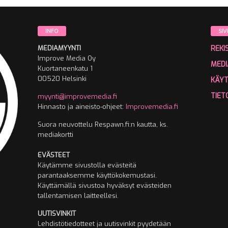
INFO
SIV
MEDIAMYYNTI
REKI
Improve Media Oy
MEDI
Kuortaneenkatu 1
00520 Helsinki
KÄY
TIET
myynti@improvemedia.fi
Hinnasto ja aineisto-ohjeet:
Improvemedia.fi
Suora neuvottelu Respawn.fi:n kautta, ks.
mediakortti
EVÄSTEET
Käytämme sivustolla evästeitä
parantaaksemme käyttökokemustasi.
Käyttämällä sivustoa hyväksyt evästeiden
tallentamisen laitteellesi.
UUTISVINKIT
Lehdistötiedotteet ja uutisvinkit pyydetään