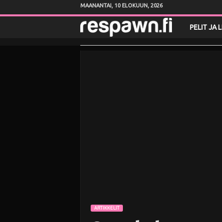
MAANANTAI, 10 ELOKUUN, 2026
R
PELIT JA 
e
s
p
a
w
n
.
f
ARTIKKELIT