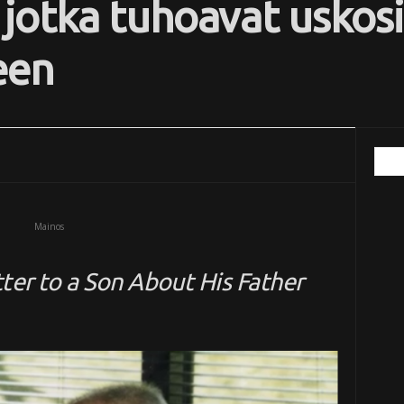
 jotka tuhoavat uskosi
een
Mainos
ter to a Son About His Father