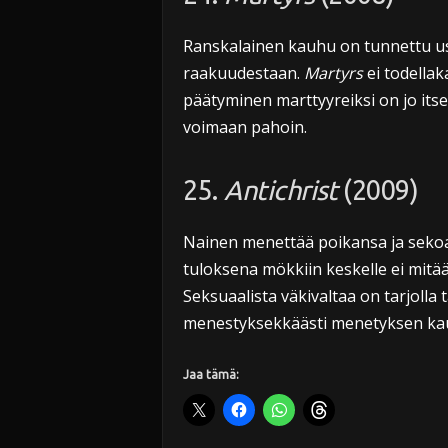
Ranskalainen kauhu on tunnettu u
raakuudestaan.
Martyrs
ei todellak
päätyminen marttyyreiksi on jo itse
voimaan pahoin.
25.
Antichrist
(2009)
Nainen menettää poikansa ja sekoa
tuloksena mökkiin keskelle ei mitä
Seksuaalista väkivaltaa on tarjoll
menestyksekkäästi menetyksen ka
Jaa tämä: