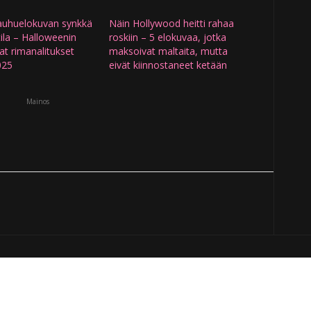
kauhuelokuvan synkkä
Näin Hollywood heitti rahaa
ila – Halloweenin
roskiin – 5 elokuvaa, jotka
t rimanalitukset
maksoivat maltaita, mutta
025
eivät kiinnostaneet ketään
Mainos