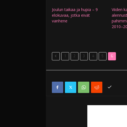
Joulun taikaa ja hupia – 9
Viiden 
elokuvaa, jotka eivät
alennust
vanhene
pahimma
2010–2
1
2
3
4
5
6