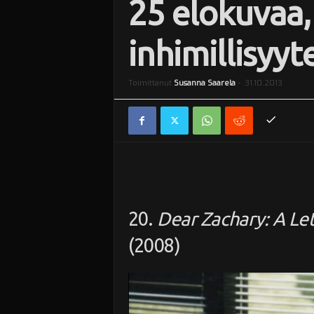
25 elokuvaa,
i
inhimillisyyt
Toimittanut
Susanna Saarela
-
31.10.2013
20.
Dear Zachary: A Let
(2008)