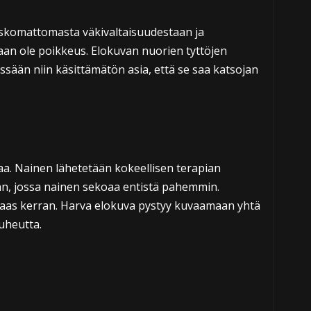
skomattomasta väkivaltaisuudestaan ja
aan ole poikkeus. Elokuvan nuorien tyttöjen
ssään niin käsittämätön asia, että se saa katsojan
a. Nainen lähetetään kokeellisen terapian
än, jossa nainen sekoaa entistä pahemmin.
a taas kerran. Harva elokuva pystyy kuvaamaan yhtä
uheutta.