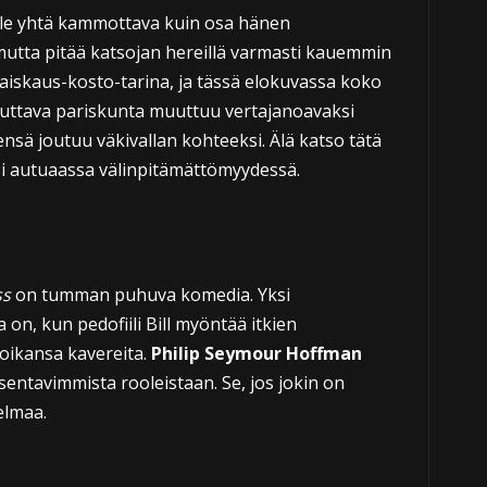
 ole yhtä kammottava kuin osa hänen
tta pitää katsojan hereillä varmasti kauemmin
 raiskaus-kosto-tarina, ja tässä elokuvassa koko
uttava pariskunta muuttuu vertajanoavaksi
nsä joutuu väkivallan kohteeksi. Älä katso tätä
si autuaassa välinpitämättömyydessä.
ss
on tumman puhuva komedia. Yksi
n, kun pedofiili Bill myöntää itkien
ikansa kavereita.
Philip Seymour Hoffman
entavimmista rooleistaan. Se, jos jokin on
lmaa.