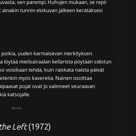
uvasta, sen parempi. Huhujen mukaan, se repii
et ainakin tunnin elokuvan jälkeen kerätäksesi
at poikia, uuden karmaisevan merkityksen.
a löytää mielisairaalan kellarista pöytään sidotun
 voisikaan tehdä, kuin raiskata naista päivät
etenkin myös kavereita. Nainen osoittaa
aipaavat pojat ovat jo valinneet seuraavan
iä katsojalle.
Mainos
the Left
(1972)