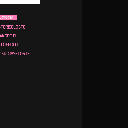
USTOSTA
STERISELOSTE
AKORTTI
TTÖEHDOT
OSUOJASELOSTE