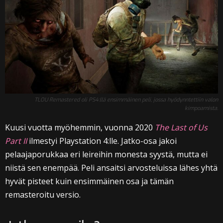
TLOU Remastered oli PS4:llä ensimmäinen peli, jossa hyödynntettiin valon
kimpoamista.
Kuusi vuotta myöhemmin, vuonna 2020
The Last of Us
Part II
ilmestyi Playstation 4:lle. Jatko-osa jakoi
pelaajaporukkaa eri leireihin monesta syystä, mutta ei
niistä sen enempää. Peli ansaitsi arvosteluissa lähes yhtä
hyvät pisteet kuin ensimmäinen osa ja tämän
remasteroitu versio.