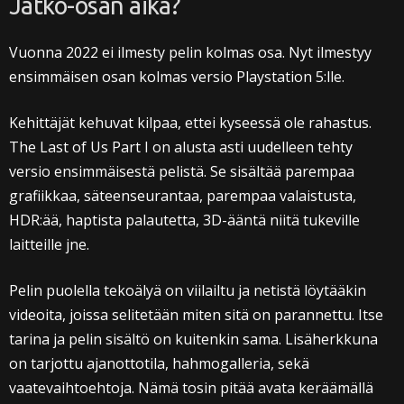
Jatko-osan aika?
Vuonna 2022 ei ilmesty pelin kolmas osa. Nyt ilmestyy
ensimmäisen osan kolmas versio Playstation 5:lle.
Kehittäjät kehuvat kilpaa, ettei kyseessä ole rahastus.
The Last of Us Part I on alusta asti uudelleen tehty
versio ensimmäisestä pelistä. Se sisältää parempaa
grafiikkaa, säteenseurantaa, parempaa valaistusta,
HDR:ää, haptista palautetta, 3D-ääntä niitä tukeville
laitteille jne.
Pelin puolella tekoälyä on viilailtu ja netistä löytääkin
videoita, joissa selitetään miten sitä on parannettu. Itse
tarina ja pelin sisältö on kuitenkin sama. Lisäherkkuna
on tarjottu ajanottotila, hahmogalleria, sekä
vaatevaihtoehtoja. Nämä tosin pitää avata keräämällä