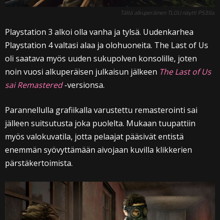
Tältä alkuperäinen TLOU näytti PS3:lla.
Playstation 3 alkoi olla vanha ja tylsä. Uudenkarhea
Playstation 4 valtasi alaa ja olohuoneita. The Last of Us
oli saatava myös uuden sukupolven konsolille, joten
noin vuosi alkuperäisen julkaisun jälkeen
The Last of Us
sai Remastered
-versionsa.
Parannellulla grafiikalla varustettu remasterointi sai
jälleen suitsutusta joka puolelta. Mukaan tuupattiin
myös valokuvatila, jotta pelaajat pääsivät entistä
enemmän syövyttämään aivojaan kuvilla klikkerien
pärstäkertoimista.