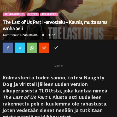
i
PELIARVOSTELUT
UUTISET
PELIUUTISET
The Last of Us Part I -arvostelu – Kaunis, mutta sama
vanha peli
Toimittanut
Juhani Kakko
-
31.8.2022
Mainos
Kolmas kerta toden sanoo, totesi Naughty
Dog ja viritteli jälleen uuden version
alkuperäisestä TLOU:sta, joka kantaa nimeä
The Last of Us Part I
. Alusta asti uudelleen
rakennettu peli ei kuulemma ole rahastusta,
joten vedetään sienet nenään ja tutkitaan
mistä päästä se klikkeri pissii.