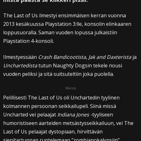
The Last of Us ilmestyi ensimmäisen kerran vuonna
2013 kesäkuussa Playstation 3:lle, konsolin elinkaaren
loppusuoralla. Saman vuoden lopussa julkaistiin
Playstation 4-konsoli.
Ilmestyessään
Crash Bandicootista
,
Jak and Daxterista
ja
Unchartedista
tutun Naughty Dogsin tekele nousi
vuoden peliksi ja sitä suitsuteltiin joka puolella.
Mainos
Pelillisesti The Last of Us oli Unchartedin tyylinen
kolmannen persoonan seikkailupeli. Siinä missä
Uncharted vei pelaajat
Indiana Jones
-tyyliseen
humoristiseen aarteiden metsästysseikkailuun, vei The
Last of Us pelaajat dystopiaan, hirvittävän
sienitartunnan runtelemaan ”zombiapokalypsiin”.