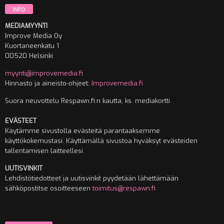
INFO
MEDIAMYYNTI
Improve Media Oy
Kuortaneenkatu 1
00520 Helsinki
myynti@improvemedia.fi
Hinnasto ja aineisto-ohjeet:
Improvemedia.fi
Suora neuvottelu Respawn.fi:n kautta, ks. mediakortti
EVÄSTEET
Käytämme sivustolla evästeitä parantaaksemme
käyttökokemustasi. Käyttämällä sivustoa hyväksyt evästeiden
tallentamisen laitteellesi.
UUTISVINKIT
Lehdistötiedotteet ja uutisvinkit pyydetään lähettämään
sähköpostitse osoitteeseen
toimitus@respawn.fi