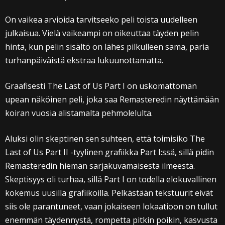
On vaikea arvioida tarvitseeko peli toista uudelleen
julkaisua. Vielä vaikeampi on oikeuttaa täyden pelin
hinta, kun pelin sisältö on lähes pilkulleen sama, paria
turhanpäiväistä ekstraa lukuunottamatta.
Graafisesti The Last of Us Part I on uskomattoman
upean näköinen peli, joka saa Remasteredin näyttämään
koiran vuosia alistamalta pehmolelulta.
Aluksi olin skeptinen sen suhteen, että toimisiko The
Last of Us Part II -tyylinen grafiikka Part I:ssä, sillä pidin
Remasteredin hieman sarjakuvamaisesta ilmeestä.
Skeptisyys oli turhaa, sillä Part I on todella elokuvallinen
kokemus uusilla grafiikoilla. Pelkästään tekstuurit eivät
siis ole parantuneet, vaan jokaiseen lokaatioon on tullut
enemmän täydennystä, rompetta pitkin poikin, kasvusta