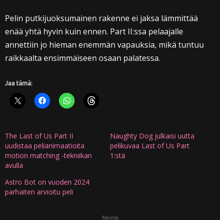
Pelin putkijuoksumainen rakenne ei jaksa lämmittää
enää yhtä hyvin kuin ennen. Part II:ssa pelaajalle
annettiin jo hieman enemmän vapauksia, mikä tuntuu
raikkaalta ensimmäiseen osaan palatessa.
Jaa tämä:
The Last of Us Part II
Naughty Dog julkaisi uutta
uudistaa pelianimaatioita
pelikuvaa Last of Us Part
motion matching -tekniikan
1:stä
avulla
Astro Bot on vuoden 2024
parhaiten arvioitu peli
Mainos