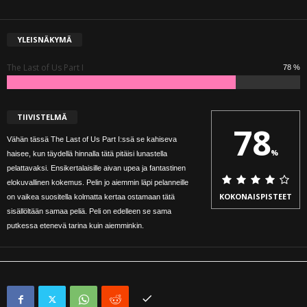
YLEISNÄKYMÄ
The Last of Us Part I
78 %
TIIVISTELMÄ
78
Vähän tässä The Last of Us Part I:ssä se kahiseva
%
haisee, kun täydellä hinnalla tätä pitäisi lunastella
pelattavaksi. Ensikertalaisille aivan upea ja fantastinen
elokuvallinen kokemus. Pelin jo aiemmin läpi pelanneille
KOKONAISPISTEET
on vaikea suositella kolmatta kertaa ostamaan tätä
sisällöltään samaa peliä. Peli on edelleen se sama
putkessa etenevä tarina kuin aiemminkin.