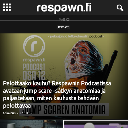
MAINOS
R
PODCAST
e
s
p
a
Pelottaako kauhu? Respawnin Podcastissa
w
avataan jump scare -sätkyn anatomiaa ja
paljastetaan, miten kauhusta tehdään
n
pelottavaa
.
-
17.1.2019
toimitus
f