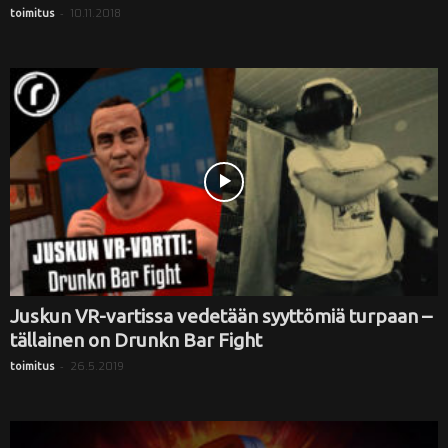
-
10.11.2018
toimitus
Juskun VR-vartissa vedetään syyttömiä turpaan –
tällainen on Drunkn Bar Fight
-
26.5.2019
toimitus