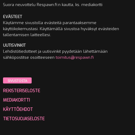
Suora neuvottelu Respawn.fi:n kautta, ks. mediakortti
EVÄSTEET
Käytämme sivustolla evästeitä parantaaksemme
käyttökokemustasi. Käyttämällä sivustoa hyväksyt evästeiden
tallentamisen laitteellesi.
UUTISVINKIT
Lehdistötiedotteet ja uutisvinkit pyydetään lähettämään
sähköpostitse osoitteeseen
toimitus@respawn.fi
SIVUSTOSTA
REKISTERISELOSTE
MEDIAKORTTI
KÄYTTÖEHDOT
TIETOSUOJASELOSTE