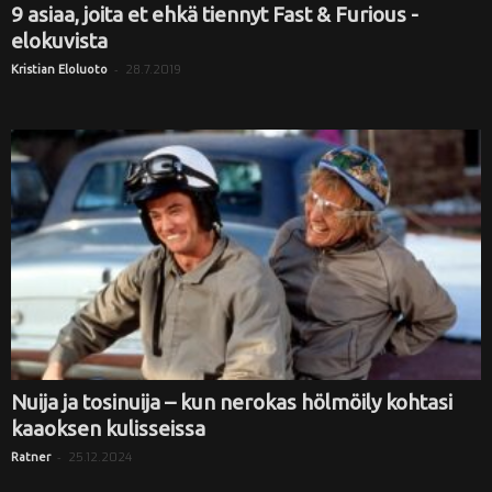
9 asiaa, joita et ehkä tiennyt Fast & Furious -
elokuvista
-
28.7.2019
Kristian Eloluoto
Nuija ja tosinuija – kun nerokas hölmöily kohtasi
kaaoksen kulisseissa
-
25.12.2024
Ratner