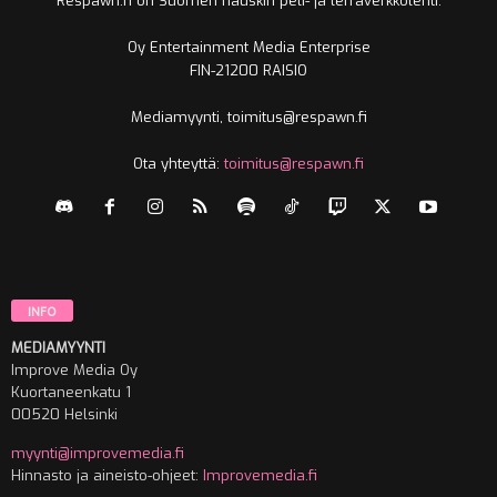
Respawn.fi on Suomen hauskin peli- ja leffaverkkolehti.
Oy Entertainment Media Enterprise
FIN-21200 RAISIO
Mediamyynti, toimitus@respawn.fi
Ota yhteyttä:
toimitus@respawn.fi
INFO
MEDIAMYYNTI
Improve Media Oy
Kuortaneenkatu 1
00520 Helsinki
myynti@improvemedia.fi
Hinnasto ja aineisto-ohjeet:
Improvemedia.fi