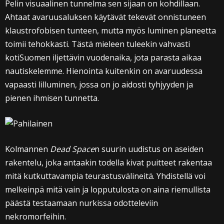
Pelin visuaalinen tunnelma sen sijaan on kohdillaan.
Ahtaat avaruusaluksen käytävät tekevät onnistuneen
klaustrofobisen tunteen, mutta myös luminen planeetta
toimii tehokkasti. Tästä mieleen tuleekin vahvasti
kotiSuomen iljettävin vuodenaika, jota parasta aikaa
nautiskelemme. Hienointa kuitenkin on avaruudessa
vapaasti lilluminen, jossa on jo aidosti tyhjyyden ja
pienen ihmisen tunnetta.
Kolmannen
Dead Space
n suurin uudistus on aseiden
rakentelu, joka antaakin todella kivat puitteet rakentaa
mitä kutkuttavampia teurastusvälineitä. Yhdistellä voi
melkeinpä mitä vain ja lopputulosta on aina riemullista
päästä testaamaan nurkissa odotteleviin
nekromorfeihin.