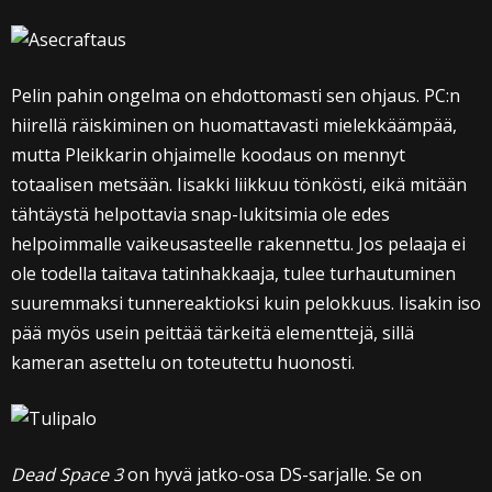
Pelin pahin ongelma on ehdottomasti sen ohjaus. PC:n
hiirellä räiskiminen on huomattavasti mielekkäämpää,
mutta Pleikkarin ohjaimelle koodaus on mennyt
totaalisen metsään. Iisakki liikkuu tönkösti, eikä mitään
tähtäystä helpottavia snap-lukitsimia ole edes
helpoimmalle vaikeusasteelle rakennettu. Jos pelaaja ei
ole todella taitava tatinhakkaaja, tulee turhautuminen
suuremmaksi tunnereaktioksi kuin pelokkuus. Iisakin iso
pää myös usein peittää tärkeitä elementtejä, sillä
kameran asettelu on toteutettu huonosti.
Dead Space 3
on hyvä jatko-osa DS-sarjalle. Se on