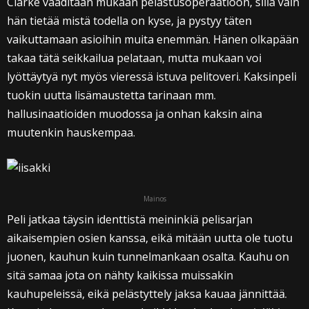
Clarke vaaditaan mukaan pelastusoperaatioon, sillä vain
hän tietää mistä todella on kyse, ja pystyy täten
vaikuttamaan asioihin muita enemmän. Hänen olkapään
takaa tätä seikkailua pelataan, mutta mukaan voi
lyöttäytyä nyt myös vieressä istuva pelitoveri. Kaksinpeli
tuokin uutta lisämaustetta tarinaan mm.
hallusinaatioiden muodossa ja onhan kaksin aina
muutenkin hauskempaa.
Mainos
Peli jatkaa täysin identtistä meininkiä pelisarjan
aikaisempien osien kanssa, eikä mitään uutta ole tuotu
juonen, kauhun kuin tunnelmankaan osalta. Kauhu on
sitä samaa jota on nähty kaikissa muissakin
kauhupeleissä, eikä pelästyttely jaksa kauaa jännittää.