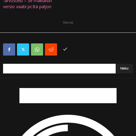
-arvostelu – Se makiaisin
versio vaatii pc:ltä paljon
Mainos