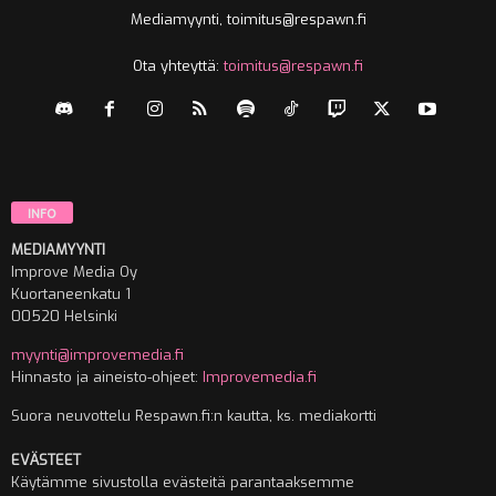
Mediamyynti, toimitus@respawn.fi
Ota yhteyttä:
toimitus@respawn.fi
INFO
MEDIAMYYNTI
Improve Media Oy
Kuortaneenkatu 1
00520 Helsinki
myynti@improvemedia.fi
Hinnasto ja aineisto-ohjeet:
Improvemedia.fi
Suora neuvottelu Respawn.fi:n kautta, ks. mediakortti
EVÄSTEET
Käytämme sivustolla evästeitä parantaaksemme