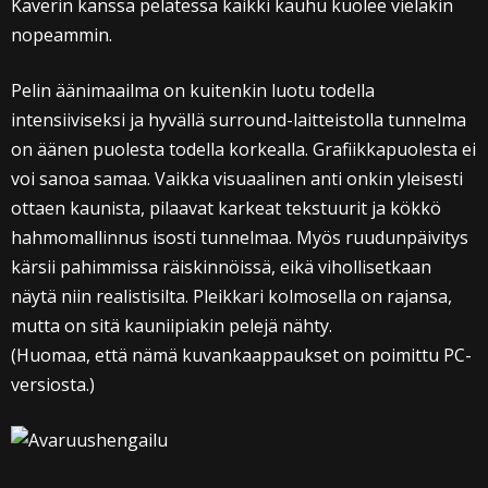
Kaverin kanssa pelatessa kaikki kauhu kuolee vieläkin
nopeammin.
Pelin äänimaailma on kuitenkin luotu todella
intensiiviseksi ja hyvällä surround-laitteistolla tunnelma
on äänen puolesta todella korkealla. Grafiikkapuolesta ei
voi sanoa samaa. Vaikka visuaalinen anti onkin yleisesti
ottaen kaunista, pilaavat karkeat tekstuurit ja kökkö
hahmomallinnus isosti tunnelmaa. Myös ruudunpäivitys
kärsii pahimmissa räiskinnöissä, eikä vihollisetkaan
näytä niin realistisilta. Pleikkari kolmosella on rajansa,
mutta on sitä kauniipiakin pelejä nähty.
(Huomaa, että nämä kuvankaappaukset on poimittu PC-
versiosta.)