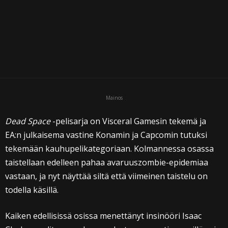
i
Mainos
Dead Space
-pelisarja on Visceral Gamesin tekemä ja
EA:n julkaisema vastine Konamin ja Capcomin tutuksi
tekemään kauhupelikategoriaan. Kolmannessa osassa
taistellaan edelleen pahaa avaruuszombie-epidemiaa
vastaan, ja nyt näyttää siltä että viimeinen taistelu on
todella käsillä.
Kaiken edellisissä osissa menettänyt insinööri Isaac