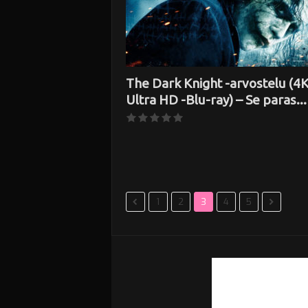
The Dark Knight -arvostelu (4
Ultra HD -Blu-ray) – Se paras...
1
2
3
4
5