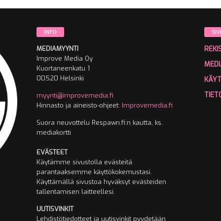
INFO
SIV
MEDIAMYYNTI
REKI
Improve Media Oy
MEDI
Kuortaneenkatu 1
00520 Helsinki
KÄY
TIET
myynti@improvemedia.fi
Hinnasto ja aineisto-ohjeet:
Improvemedia.fi
Suora neuvottelu Respawn.fi:n kautta, ks.
mediakortti
EVÄSTEET
Käytämme sivustolla evästeitä
parantaaksemme käyttökokemustasi.
Käyttämällä sivustoa hyväksyt evästeiden
tallentamisen laitteellesi.
UUTISVINKIT
Lehdistötiedotteet ja uutisvinkit pyydetään