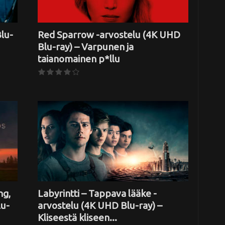
lu-
Red Sparrow -arvostelu (4K UHD
Blu-ray) – Varpunen ja
taianomainen p*llu
ng,
Labyrintti – Tappava lääke -
lu-
arvostelu (4K UHD Blu-ray) –
Kliseestä kliseen...