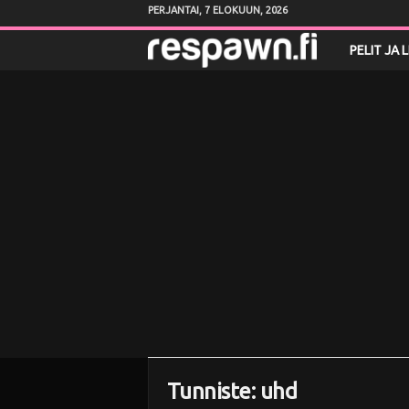
PERJANTAI, 7 ELOKUUN, 2026
R
PELIT JA 
e
s
p
a
w
n
.
f
Tunniste: uhd