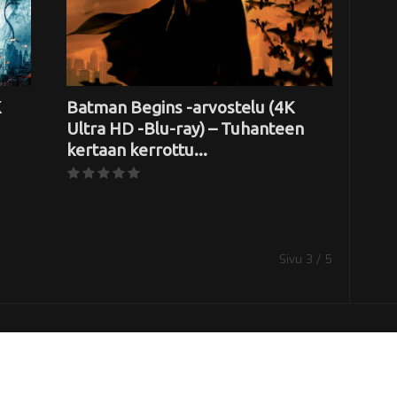
K
Batman Begins -arvostelu (4K
Ultra HD -Blu-ray) – Tuhanteen
kertaan kerrottu...
Sivu 3 / 5