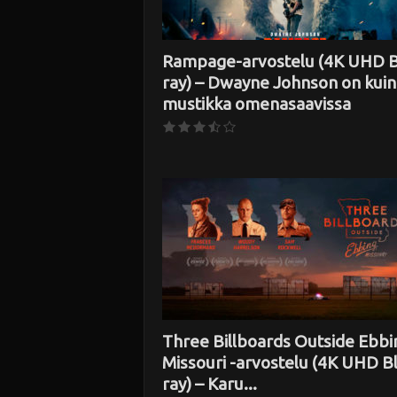
Rampage-arvostelu (4K UHD B
ray) – Dwayne Johnson on kuin
mustikka omenasaavissa
Three Billboards Outside Ebbi
Missouri -arvostelu (4K UHD B
ray) – Karu...