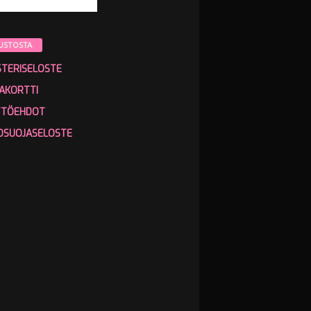
USTOSTA
STERISELOSTE
AKORTTI
TTÖEHDOT
OSUOJASELOSTE