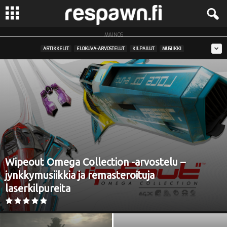
MAINOS
R
ARTIKKELIT
ELOKUVA-ARVOSTELUT
KILPAILUT
MUSIIKKI
e
s
p
a
w
Wipeout Omega Collection -arvostelu –
n
jynkkymusiikkia ja remasteroituja
laserkilpureita
.
f