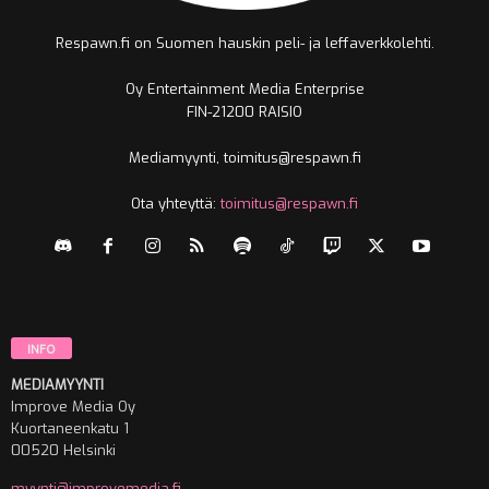
Respawn.fi on Suomen hauskin peli- ja leffaverkkolehti.
Oy Entertainment Media Enterprise
FIN-21200 RAISIO
Mediamyynti, toimitus@respawn.fi
Ota yhteyttä:
toimitus@respawn.fi
INFO
MEDIAMYYNTI
Improve Media Oy
Kuortaneenkatu 1
00520 Helsinki
myynti@improvemedia.fi