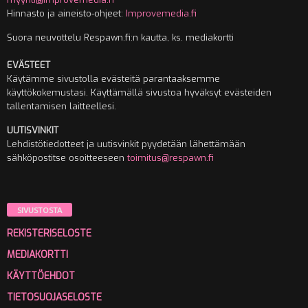
Hinnasto ja aineisto-ohjeet:
Improvemedia.fi
Suora neuvottelu Respawn.fi:n kautta, ks. mediakortti
EVÄSTEET
Käytämme sivustolla evästeitä parantaaksemme
käyttökokemustasi. Käyttämällä sivustoa hyväksyt evästeiden
tallentamisen laitteellesi.
UUTISVINKIT
Lehdistötiedotteet ja uutisvinkit pyydetään lähettämään
sähköpostitse osoitteeseen
toimitus@respawn.fi
SIVUSTOSTA
REKISTERISELOSTE
MEDIAKORTTI
KÄYTTÖEHDOT
TIETOSUOJASELOSTE