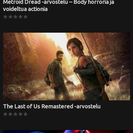
Metroid Dread -arvostelu – Body horroria ja
voideltua actionia
The Last of Us Remastered -arvostelu