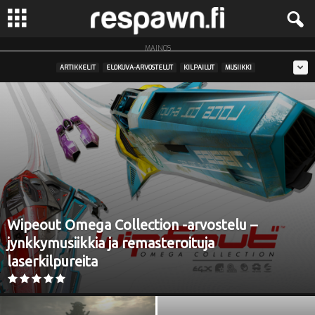
MAINOS
R
ARTIKKELIT
ELOKUVA-ARVOSTELUT
KILPAILUT
MUSIIKKI
e
s
p
a
w
Wipeout Omega Collection -arvostelu –
n
jynkkymusiikkia ja remasteroituja
laserkilpureita
.
f