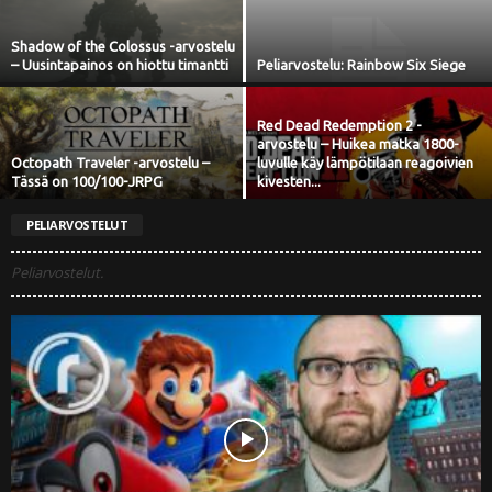
i
Shadow of the Colossus -arvostelu
– Uusintapainos on hiottu timantti
Peliarvostelu: Rainbow Six Siege
Red Dead Redemption 2 -
arvostelu – Huikea matka 1800-
Octopath Traveler -arvostelu –
luvulle käy lämpötilaan reagoivien
Tässä on 100/100-JRPG
kivesten...
PELIARVOSTELUT
Peliarvostelut.