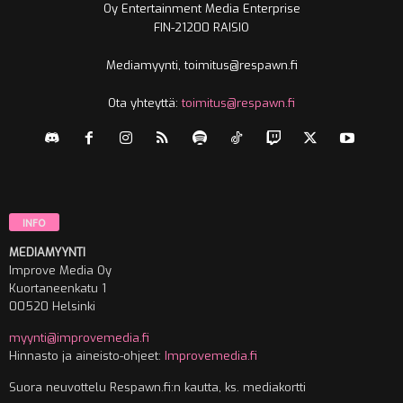
Oy Entertainment Media Enterprise
FIN-21200 RAISIO
Mediamyynti, toimitus@respawn.fi
Ota yhteyttä:
toimitus@respawn.fi
INFO
MEDIAMYYNTI
Improve Media Oy
Kuortaneenkatu 1
00520 Helsinki
myynti@improvemedia.fi
Hinnasto ja aineisto-ohjeet:
Improvemedia.fi
Suora neuvottelu Respawn.fi:n kautta, ks. mediakortti