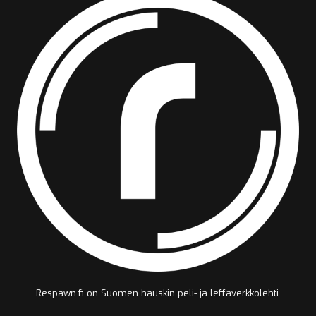
Respawn.fi on Suomen hauskin peli- ja leffaverkkolehti.