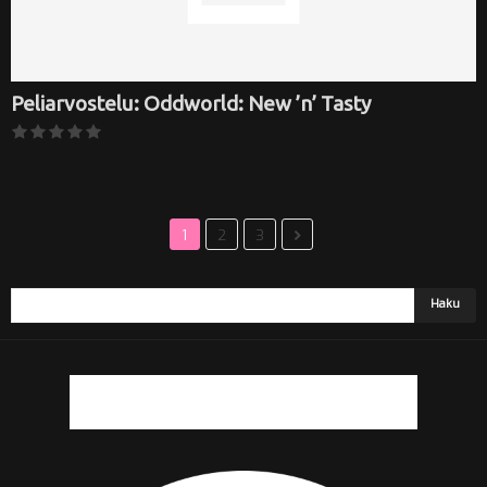
Peliarvostelu: Oddworld: New ’n’ Tasty
1
2
3