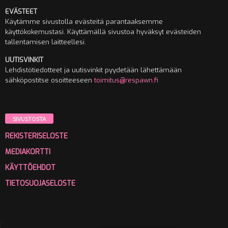
EVÄSTEET
Käytämme sivustolla evästeitä parantaaksemme
käyttökokemustasi. Käyttämällä sivustoa hyväksyt evästeiden
tallentamisen laitteellesi.
UUTISVINKIT
Lehdistötiedotteet ja uutisvinkit pyydetään lähettämään
sähköpostitse osoitteeseen
toimitus@respawn.fi
SIVUSTOSTA
REKISTERISELOSTE
MEDIAKORTTI
KÄYTTÖEHDOT
TIETOSUOJASELOSTE